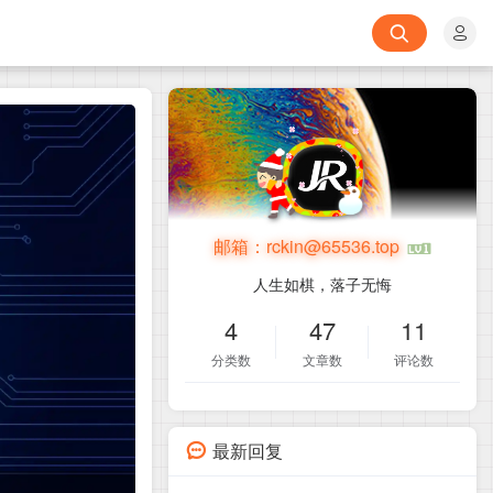
邮箱：
rckin@65536.top
人生如棋，落子无悔
4
47
11
分类数
文章数
评论数
最新回复