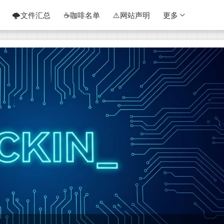
🌩️文件汇总
☕咖啡名单
⚠️网站声明
更多