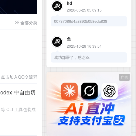
电脑浏览更方便
hd
通过手机浏览的伙伴可以点击右上角侧边栏查看更
2026-06-25 05:09:15
00737086d4a8892b058eda838
全部分类
鱼
2025-10-28 16:39:54
成功部署了，感谢🙏
点击加入QQ交流群
广告
ild 等 CLI 工具包装成