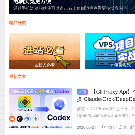
电脑浏览更方便
通过手机浏览的伙伴可以点击右上角侧边栏查看更多博客内容
精品分类
⚠️新人必看
⚔️项目实战
最新文章
【Cli Proxy Api】个人化 Ai 中转项目，自己多家订阅会员聚合 + 使集成进 codex 中自由切
置顶
2026-05-21
换 Claude/Grok/Deep
前言： CLIProxyAPI 是一个 将 G
OpenAI/Gemini/Clau
2026-05-21
1431
0