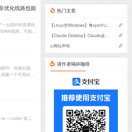
热门文章
当买了一台国外的普通线
【Linux变Windows】🔄vps中Linux转windows
GIA的线路，可能偏
【Claude Desktop】Claude桌面端下载+ Deepseek三方 API 接入
⚠️网站声明
请作者喝杯咖啡
反垃圾邮件、病毒扫描、
VPS 上搭建一个可用自己