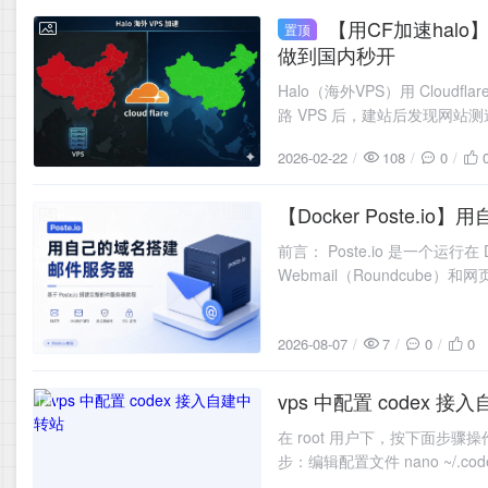
【用CF加速halo】通过域名托管到 cloud flare 让 halo 博客网站使用国外的非优化线路也能
置顶
2026-02-22
做到国内秒开
Halo（海外VPS）用 Clou
路 VPS 后，建站后发现网站
远地区新疆等也是黄色高延迟 
2026-02-22
108
0
【Docker Poste.
2026-08-07
前言： Poste.io 是一个运
Webmail（Roundcube）和网
的
2026-08-07
7
0
0
vps 中配置 codex 
2026-08-06
在 root 用户下，按下面步骤操作即可。 第一步：创建