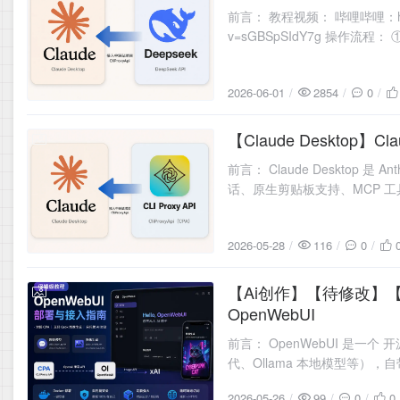
前言： 教程视频： 哔哩哔哩：https://ww
v=sGBSpSIdY7g 操作流程：
2026-06-01
2854
0
【Claude Desktop】
2026-05-28
前言： Claude Desktop 
话、原生剪贴板支持、MCP 工
载 下载方式一：官网 cl
2026-05-28
116
0
【Ai创作】【待修改】【Op
2026-05-26
OpenWebUI
前言： OpenWebUI 是一个 开
代、Ollama 本地模型等）
页版，但数据 100% 在
2026-05-26
99
0
0