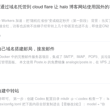
dflare Workers 加速：把“随机红省份”变成稳定秒开（第一阶段） 背景：
测速全红，访客也反映不挂梯子经常转上几十秒甚至也进不去，即使是CN2 
所以第一阶段
0
io】用自己域名搭建邮局，接发邮件
行在 Docker 中的完整邮件服务器项目，集成了 SMTP、IMAP、POP3、
页管理面板。 本文使用 Poste.io 的免费镜像 analogic/poste.io，在 
接入自建中转站
 Codex 配置目录 mkdir -p ~/.codex 检查一下： ls -la ~/.codex 第二
步：编辑配置文件 nano ~/.codex/config.toml 把下面内容全部复制进去【需修改2处】： model = "你