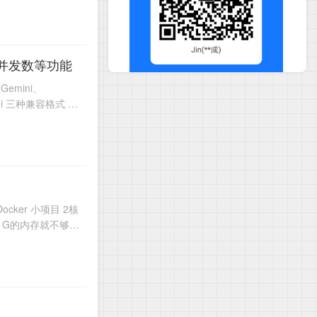
er并发数等功能
emini、
ni 三种兼容格式 提
ocker 小项目 2核
那1G的内存就不够