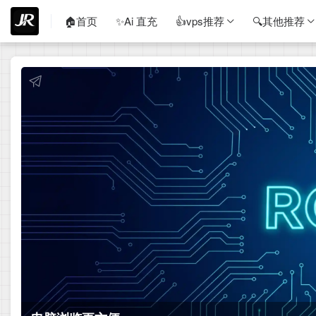
🏠首页
✨Ai 直充
👍vps推荐
🔍其他推荐