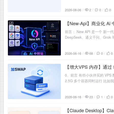
2026-08-06
2
0
0
【New-Api】商业化 A
2026-06-16
前言： New API 是一个 新一
DeepSeek、通义千问、Grok 
供调用。它内置现代化
2026-06-16
68
0
0
【增大VPS 内存】通过 
2026-06-16
0、前言 有些小伙伴买的 VPS 配置
2.5G 多个容器同时运行 比如
看，但是VPS没到
2026-06-16
23
1
0
【Claude Desktop】C
2026-06-01