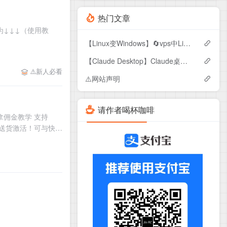
热门文章
期） 改为↓↓↓（使用教
【Linux变Windows】🔄vps中Linux转windows
【Claude Desktop】Claude桌面端下载+ Deepseek三方 API 接入
⚠️新人必看
⚠️网站声明
请作者喝杯咖啡
佣金教学 支持
上门送货激活！可与快递