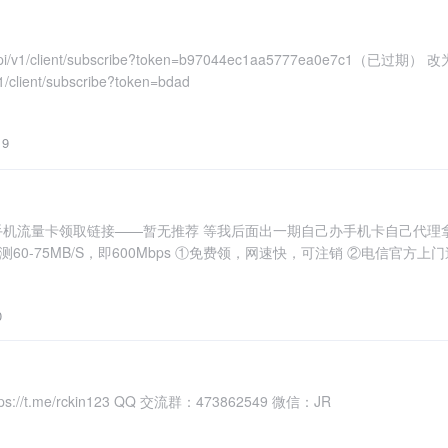
/api/v1/client/subscribe?token=b97044ec1aa5777ea0e7c1（已过
v1/client/subscribe?token=bdad
9
机流量卡领取链接——暂无推荐 等我后面出一期自己办手机卡自己代理拿
测60-75MB/S，即600Mbps ①免费领，网速快，可注销 ②电信官方
先下单，随时可送！ 每月29元1
0
//t.me/rckin123 QQ 交流群：473862549 微信：JR