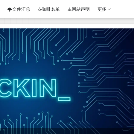
🌩️文件汇总
☕咖啡名单
⚠️网站声明
更多