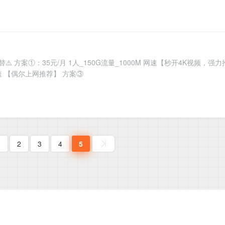
代替⚠️ 方案①：35元/月 1人_150G流量_1000M 网速【秒开4K视频，强
 网速 【偶尔上网推荐】 方案③
1
2
3
4
5