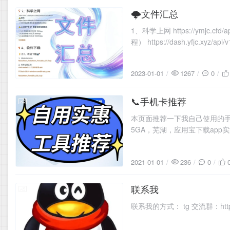
🌩️文件汇总
2023-01-01
1、科学上网 https://ymjc.cfd
程） https://dash.yfjc.xyz/api/
2023-01-01
1267
0
📞手机卡推荐
2021-01-01
本页面推荐一下我自己使用的手
5GA，芜湖，应用宝下载app实
小哥沟通时间 ③优惠时间有限！
2021-01-01
236
0
联系我
2020-01-09
联系我的方式： tg 交流群：https: