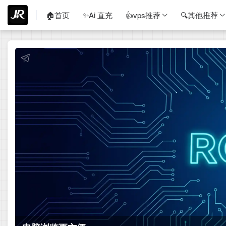
🏠首页
✨Ai 直充
👍vps推荐
🔍其他推荐