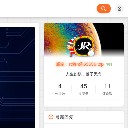
邮箱：
rckin@65536.top
人生如棋，落子无悔
4
45
11
分类数
文章数
评论数
最新回复