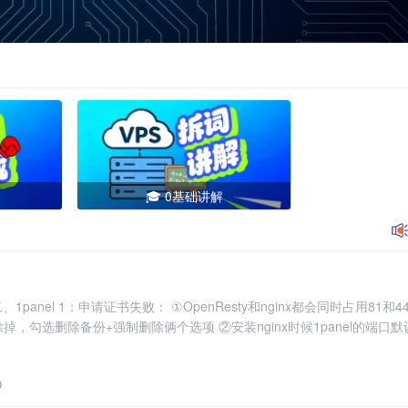
🎓 0基础讲解
二、1panel 1：申请证书失败： ①OpenResty和nginx都会同时占用81和
除掉，勾选删除备份+强制删除俩个选项 ②安装nginx时候1panel的端口默
0