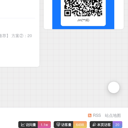
力推荐】 方案②：20
RSS
站点地图
访问量
1.1w
访客量
6498
本页访客
20