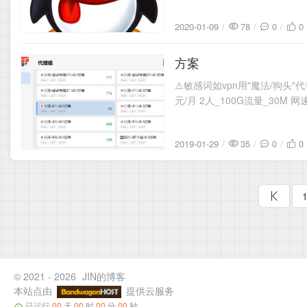
2020-01-09
78
0
0
方案
2019-01-29
⚠️敏感词如vpn用"魔法/狗头"
元/月 2人_100G流量_30M
2019-01-29
35
0
0
© 2021 - 2026
JIN的博客
本站点由
提供云服务
已运行
00
天
00
时
00
分
00
秒