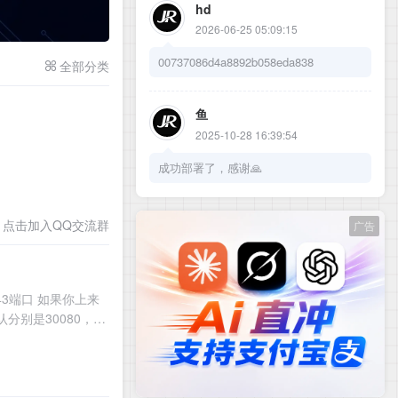
电脑浏览更方便
hd
通过手机浏览的伙伴可以点击右上角侧边栏查看更
2026-06-25 05:09:15
00737086d4a8892b058eda838
全部分类
鱼
2025-10-28 16:39:54
成功部署了，感谢🙏
点击加入QQ交流群
广告
443端口 如果你上来
认分别是30080，